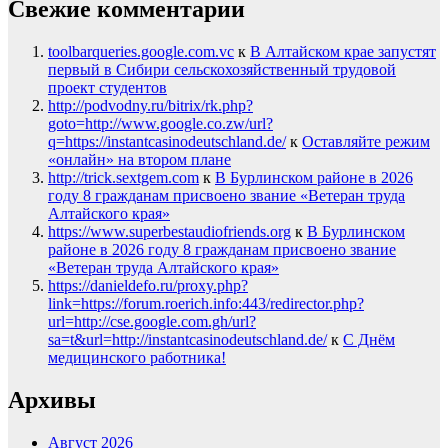
Свежие комментарии
toolbarqueries.google.com.vc
к
В Алтайском крае запустят
первый в Сибири сельскохозяйственный трудовой
проект студентов
http://podvodny.ru/bitrix/rk.php?
goto=http://www.google.co.zw/url?
q=https://instantcasinodeutschland.de/
к
Оставляйте режим
«онлайн» на втором плане
http://trick.sextgem.com
к
В Бурлинском районе в 2026
году 8 гражданам присвоено звание «Ветеран труда
Алтайского края»
https://www.superbestaudiofriends.org
к
В Бурлинском
районе в 2026 году 8 гражданам присвоено звание
«Ветеран труда Алтайского края»
https://danieldefo.ru/proxy.php?
link=https://forum.roerich.info:443/redirector.php?
url=http://cse.google.com.gh/url?
sa=t&url=http://instantcasinodeutschland.de/
к
С Днём
медицинского работника!
Архивы
Август 2026