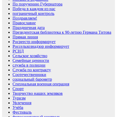
По поручению Губернатора
Победа в каждом из нас
пограничный контроль
Поздравляем!
Православие
Праздничная дата
Президентская библиотека к 90-летию Германа Титова
Прямая линия
Росреестр информирует
Россельхознадзор информирует
РСНД
Сельское хозяйство
Семейные ценности
служба в полиции
Служба по контракту
Соотечественники
социальный барометр
Специальная военная операция
Спорт
Творчество наших земляков
Туризм
Увлечения
Учёба
Фестиваль
фитосанитарный контроль