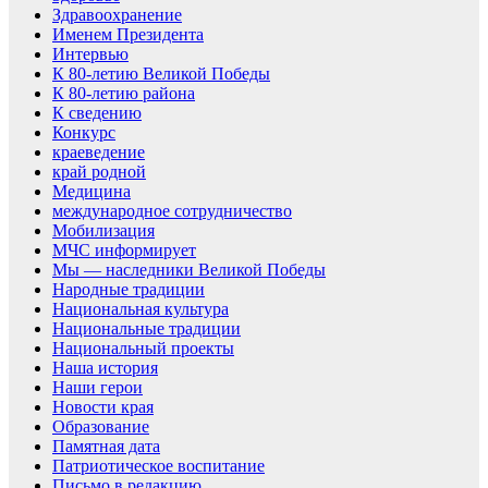
Здравоохранение
Именем Президента
Интервью
К 80-летию Великой Победы
К 80-летию района
К сведению
Конкурс
краеведение
край родной
Медицина
международное сотрудничество
Мобилизация
МЧС информирует
Мы — наследники Великой Победы
Народные традиции
Национальная культура
Национальные традиции
Национальный проекты
Наша история
Наши герои
Новости края
Образование
Памятная дата
Патриотическое воспитание
Письмо в редакцию