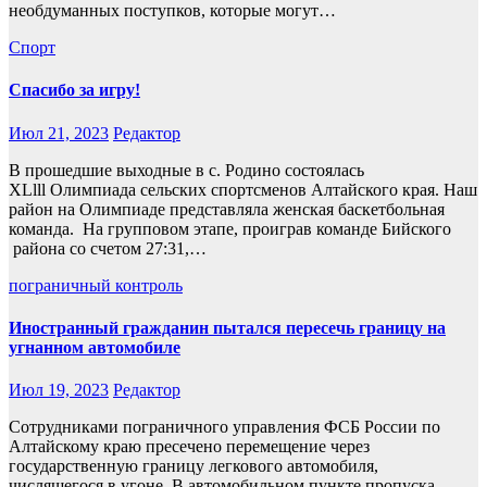
необдуманных поступков, которые могут…
Спорт
Спасибо за игру!
Июл 21, 2023
Редактор
В прошедшие выходные в с. Родино состоялась
XLlll Олимпиада сельских спортсменов Алтайского края. Наш
район на Олимпиаде представляла женская баскетбольная
команда. На групповом этапе, проиграв команде Бийского
района со счетом 27:31,…
пограничный контроль
Иностранный гражданин пытался пересечь границу на
угнанном автомобиле
Июл 19, 2023
Редактор
Сотрудниками пограничного управления ФСБ России по
Алтайскому краю пресечено перемещение через
государственную границу легкового автомобиля,
числящегося в угоне. В автомобильном пункте пропуска