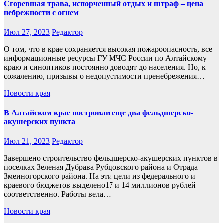
Сгоревшая трава, испорченный отдых и штраф – цена
небрежности с огнем
Июл 27, 2023
Редактор
О том, что в крае сохраняется высокая пожароопасность, все
информационные ресурсы ГУ МЧС России по Алтайскому
краю и синоптиков постоянно доводят до населения. Но, к
сожалению, призывы о недопустимости пренебрежения…
Новости края
В Алтайском крае построили еще два фельдшерско-
акушерских пункта
Июл 21, 2023
Редактор
Завершено строительство фельдшерско-акушерских пунктов в
поселках Зеленая Дубрава Рубцовского района и Отрада
Змеиногорского района. На эти цели из федерального и
краевого бюджетов выделено17 и 14 миллионов рублей
соответственно. Работы вела…
Новости края