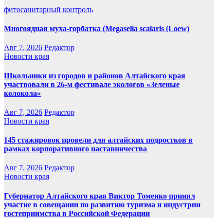
фитосанитарный контроль
Многоядная муха-горбатка (Megaselia scalaris (Loew)
Авг 7, 2026
Редактор
Новости края
Школьники из городов и районов Алтайского края
участвовали в 26-м фестивале экологов «Зеленые
колокола»
Авг 7, 2026
Редактор
Новости края
145 стажировок провели для алтайских подростков в
рамках корпоративного наставничества
Авг 7, 2026
Редактор
Новости края
Губернатор Алтайского края Виктор Томенко принял
участие в совещании по развитию туризма и индустрии
гостеприимства в Российской Федерации