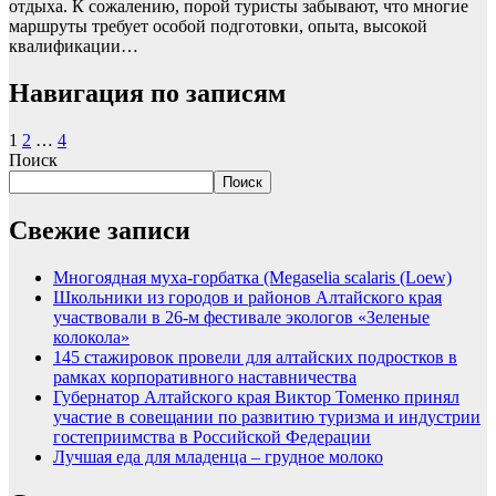
отдыха. К сожалению, порой туристы забывают, что многие
маршруты требует особой подготовки, опыта, высокой
квалификации…
Навигация по записям
1
2
…
4
Поиск
Поиск
Свежие записи
Многоядная муха-горбатка (Megaselia scalaris (Loew)
Школьники из городов и районов Алтайского края
участвовали в 26-м фестивале экологов «Зеленые
колокола»
145 стажировок провели для алтайских подростков в
рамках корпоративного наставничества
Губернатор Алтайского края Виктор Томенко принял
участие в совещании по развитию туризма и индустрии
гостеприимства в Российской Федерации
Лучшая еда для младенца – грудное молоко