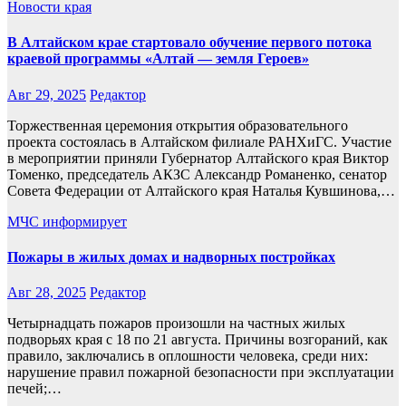
Новости края
В Алтайском крае стартовало обучение первого потока
краевой программы «Алтай — земля Героев»
Авг 29, 2025
Редактор
Торжественная церемония открытия образовательного
проекта состоялась в Алтайском филиале РАНХиГС. Участие
в мероприятии приняли Губернатор Алтайского края Виктор
Томенко, председатель АКЗС Александр Романенко, сенатор
Совета Федерации от Алтайского края Наталья Кувшинова,…
МЧС информирует
Пожары в жилых домах и надворных постройках
Авг 28, 2025
Редактор
Четырнадцать пожаров произошли на частных жилых
подворьях края с 18 по 21 августа. Причины возгораний, как
правило, заключались в оплошности человека, среди них:
нарушение правил пожарной безопасности при эксплуатации
печей;…