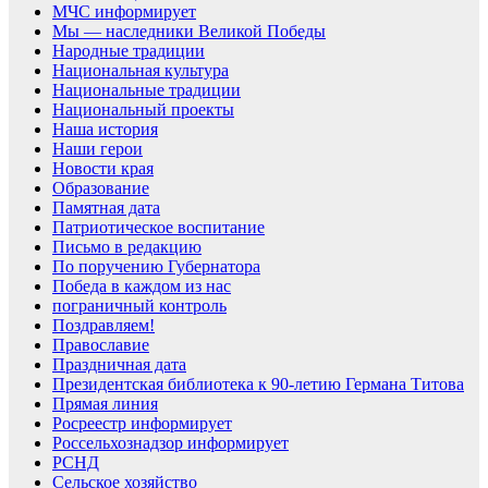
МЧС информирует
Мы — наследники Великой Победы
Народные традиции
Национальная культура
Национальные традиции
Национальный проекты
Наша история
Наши герои
Новости края
Образование
Памятная дата
Патриотическое воспитание
Письмо в редакцию
По поручению Губернатора
Победа в каждом из нас
пограничный контроль
Поздравляем!
Православие
Праздничная дата
Президентская библиотека к 90-летию Германа Титова
Прямая линия
Росреестр информирует
Россельхознадзор информирует
РСНД
Сельское хозяйство