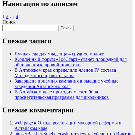
Навигация по записям
1
2
…
4
Поиск
Поиск
Свежие записи
Лучшая еда для младенца – грудное молоко
Юбилейный форум «ГосСтарт» станет площадкой для
обновления кадровой политики
В Алтайском крае определили членов IV состава
Молодежного правительства
Завершена приёмная кампания в высшие учебные
заведения Алтайского края
В Алтайском крае проходит масштабная
просветительская программа для школьников
Свежие комментарии
web page
к
О ходе реализации мусорной реформы в
Алтайском крае
https://Bassbet-Spiel.de/casino-review
к
Губернатор Виктор