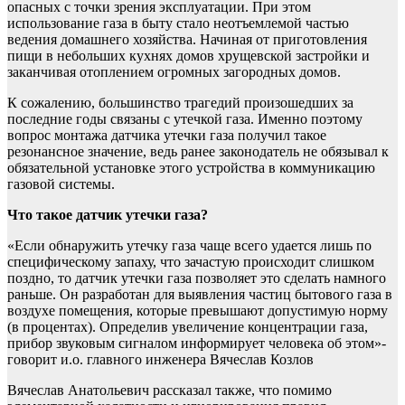
опасных с точки зрения эксплуатации. При этом
использование газа в быту стало неотъемлемой частью
ведения домашнего хозяйства. Начиная от приготовления
пищи в небольших кухнях домов хрущевской застройки и
заканчивая отоплением огромных загородных домов.
К сожалению, большинство трагедий произошедших за
последние годы связаны с утечкой газа. Именно поэтому
вопрос монтажа датчика утечки газа получил такое
резонансное значение, ведь ранее законодатель не обязывал к
обязательной установке этого устройства в коммуникацию
газовой системы.
Что такое датчик утечки газа?
«Если обнаружить утечку газа чаще всего удается лишь по
специфическому запаху, что зачастую происходит слишком
поздно, то датчик утечки газа позволяет это сделать намного
раньше. Он разработан для выявления частиц бытового газа в
воздухе помещения, которые превышают допустимую норму
(в процентах). Определив увеличение концентрации газа,
прибор звуковым сигналом информирует человека об этом»-
говорит и.о. главного инженера Вячеслав Козлов
Вячеслав Анатольевич рассказал также, что помимо