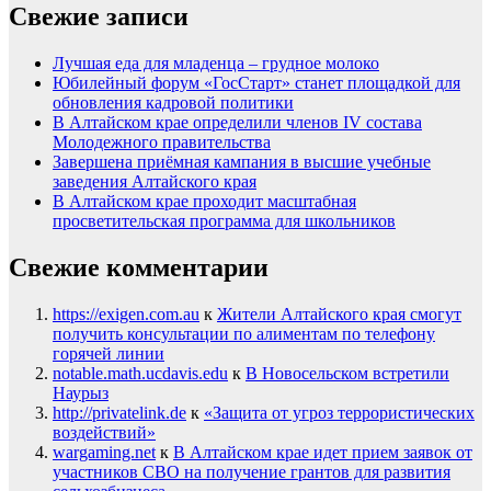
Свежие записи
Лучшая еда для младенца – грудное молоко
Юбилейный форум «ГосСтарт» станет площадкой для
обновления кадровой политики
В Алтайском крае определили членов IV состава
Молодежного правительства
Завершена приёмная кампания в высшие учебные
заведения Алтайского края
В Алтайском крае проходит масштабная
просветительская программа для школьников
Свежие комментарии
https://exigen.com.au
к
Жители Алтайского края смогут
получить консультации по алиментам по телефону
горячей линии
notable.math.ucdavis.edu
к
В Новосельском встретили
Наурыз
http://privatelink.de
к
«Защита от угроз террористических
воздействий»
wargaming.net
к
В Алтайском крае идет прием заявок от
участников СВО на получение грантов для развития