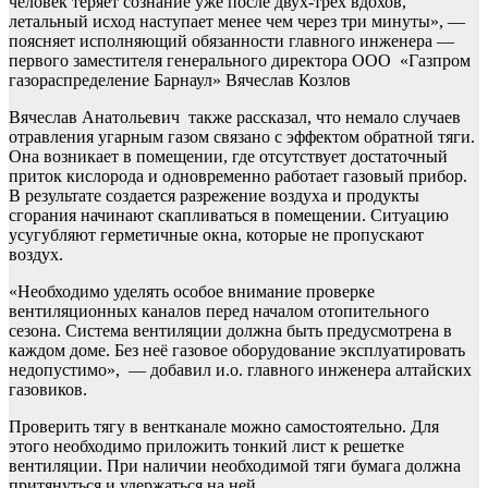
человек теряет сознание уже после двух-трех вдохов,
летальный исход наступает менее чем через три минуты», —
поясняет исполняющий обязанности главного инженера —
первого заместителя генерального директора ООО «Газпром
газораспределение Барнаул» Вячеслав Козлов
Вячеслав Анатольевич также рассказал, что немало случаев
отравления угарным газом связано с эффектом обратной тяги.
Она возникает в помещении, где отсутствует достаточный
приток кислорода и одновременно работает газовый прибор.
В результате создается разрежение воздуха и продукты
сгорания начинают скапливаться в помещении. Ситуацию
усугубляют герметичные окна, которые не пропускают
воздух.
«Необходимо уделять особое внимание проверке
вентиляционных каналов перед началом отопительного
сезона. Система вентиляции должна быть предусмотрена в
каждом доме. Без неё газовое оборудование эксплуатировать
недопустимо», — добавил и.о. главного инженера алтайских
газовиков.
Проверить тягу в вентканале можно самостоятельно. Для
этого необходимо приложить тонкий лист к решетке
вентиляции. При наличии необходимой тяги бумага должна
притянуться и удержаться на ней.