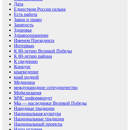
Дата
Единством Россия сильна
Есть работа
Закон и право
Занятость
Здоровье
Здравоохранение
Именем Президента
Интервью
К 80-летию Великой Победы
К 80-летию района
К сведению
Конкурс
краеведение
край родной
Медицина
международное сотрудничество
Мобилизация
МЧС информирует
Мы — наследники Великой Победы
Народные традиции
Национальная культура
Национальные традиции
Национальный проекты
Наша история