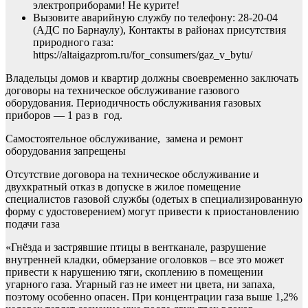
электроприборами! Не курите!
Вызовите аварийную службу по телефону: 28-20-04
(АДС по Барнаулу), Контакты в районах присутствия
природного газа:
https://altaigazprom.ru/for_consumers/gaz_v_bytu/
Владельцы домов и квартир должны своевременно заключать
договоры на техническое обслуживание газового
оборудования. Периодичность обслуживания газовых
приборов — 1 раз в год.
Самостоятельное обслуживание, замена и ремонт
оборудования запрещены
Отсутствие договора на техническое обслуживание и
двухкратный отказ в допуске в жилое помещение
специалистов газовой службы (одетых в специализированную
форму с удостоверением) могут привести к приостановлению
подачи газа
«Гнёзда и застрявшие птицы в вентканале, разрушение
внутренней кладки, обмерзание оголовков – все это может
привести к нарушению тяги, скоплению в помещении
угарного газа. Угарный газ не имеет ни цвета, ни запаха,
поэтому особенно опасен. При концентрации газа выше 1,2%