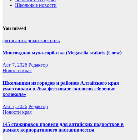
Школьные новости
You missed
фитосанитарный контроль
Многоядная муха-горбатка (Megaselia scalaris (Loew)
Авг 7, 2026
Редактор
Новости края
Школьники из городов и районов Алтайского края
участвовали в 26-м фестивале экологов «Зеленые
колокола»
Авг 7, 2026
Редактор
Новости края
145 стажировок провели для алтайских подростков в
рамках корпоративного наставничества