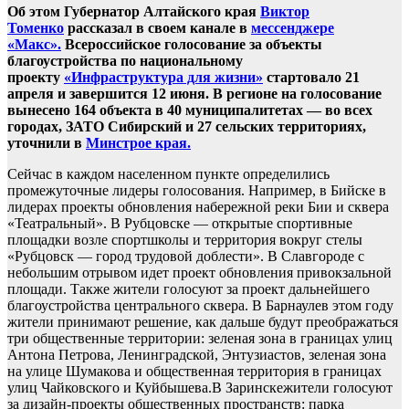
Об этом Губернатор Алтайского края
Виктор
Томенко
рассказал в своем канале в
мессенджере
«Макс».
Всероссийское голосование за объекты
благоустройства по национальному
проекту
«Инфраструктура для жизни»
стартовало 21
апреля и завершится 12 июня. В регионе на голосование
вынесено 164 объекта в 40 муниципалитетах — во всех
городах, ЗАТО Сибирский и 27 сельских территориях,
уточнили в
Минстрое края.
Сейчас в каждом населенном пункте определились
промежуточные лидеры голосования. Например, в Бийске в
лидерах проекты обновления набережной реки Бии и сквера
«Театральный». В Рубцовске — открытые спортивные
площадки возле спортшколы и территория вокруг стелы
«Рубцовск — город трудовой доблести». В Славгороде с
небольшим отрывом идет проект обновления привокзальной
площади. Также жители голосуют за проект дальнейшего
благоустройства центрального сквера. В Барнаулев этом году
жители принимают решение, как дальше будут преображаться
три общественные территории: зеленая зона в границах улиц
Антона Петрова, Ленинградской, Энтузиастов, зеленая зона
на улице Шумакова и общественная территория в границах
улиц Чайковского и Куйбышева.В Заринскежители голосуют
за дизайн-проекты общественных пространств: парка