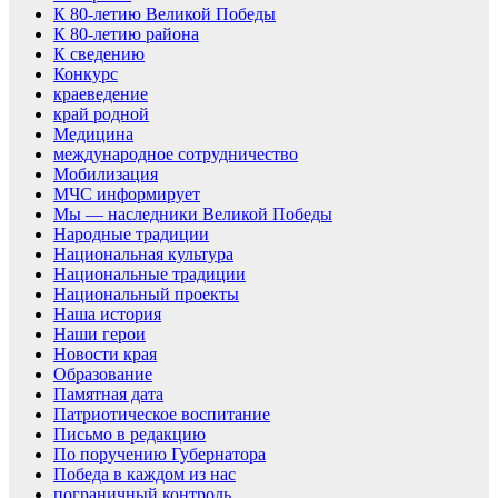
К 80-летию Великой Победы
К 80-летию района
К сведению
Конкурс
краеведение
край родной
Медицина
международное сотрудничество
Мобилизация
МЧС информирует
Мы — наследники Великой Победы
Народные традиции
Национальная культура
Национальные традиции
Национальный проекты
Наша история
Наши герои
Новости края
Образование
Памятная дата
Патриотическое воспитание
Письмо в редакцию
По поручению Губернатора
Победа в каждом из нас
пограничный контроль