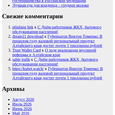
гостеприимства в Российской Федерации
Лучшая еда для младенца – грудное молоко
Свежие комментарии
phishing link
к
С Днём работников ЖКХ, бытового
обслуживания населения!
dream11 download
к
Губернатор Виктор Томенко: В
прошлом году валовой региональный продукт
Алтайского края достиг почти 1 триллиона рублей
Trust Wallet Card
к
О ходе реализации мусорной
реформы в Алтайском крае
sahte trafik
к
С Днём работников ЖКХ, бытового
обслуживания населения!
https://kubet.watch/
к
Губернатор Виктор Томенко: В
прошлом году валовой региональный продукт
Алтайского края достиг почти 1 триллиона рублей
Архивы
Август 2026
Июль 2026
Июнь 2026
Май 2026