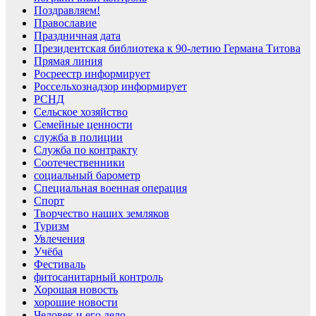
Поздравляем!
Православие
Праздничная дата
Президентская библиотека к 90-летию Германа Титова
Прямая линия
Росреестр информирует
Россельхознадзор информирует
РСНД
Сельское хозяйство
Семейные ценности
служба в полиции
Служба по контракту
Соотечественники
социальный барометр
Специальная военная операция
Спорт
Творчество наших земляков
Туризм
Увлечения
Учёба
Фестиваль
фитосанитарный контроль
Хорошая новость
хорошие новости
Человек и его дело