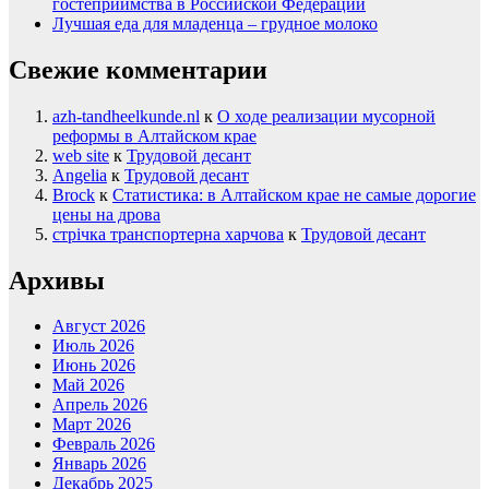
гостеприимства в Российской Федерации
Лучшая еда для младенца – грудное молоко
Свежие комментарии
azh-tandheelkunde.nl
к
О ходе реализации мусорной
реформы в Алтайском крае
web site
к
Трудовой десант
Angelia
к
Трудовой десант
Brock
к
Статистика: в Алтайском крае не самые дорогие
цены на дрова
стрічка транспортерна харчова
к
Трудовой десант
Архивы
Август 2026
Июль 2026
Июнь 2026
Май 2026
Апрель 2026
Март 2026
Февраль 2026
Январь 2026
Декабрь 2025