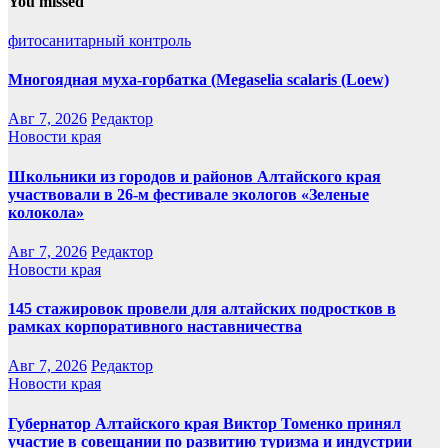
You missed
фитосанитарный контроль
Многоядная муха-горбатка (Megaselia scalaris (Loew)
Авг 7, 2026
Редактор
Новости края
Школьники из городов и районов Алтайского края
участвовали в 26-м фестивале экологов «Зеленые
колокола»
Авг 7, 2026
Редактор
Новости края
145 стажировок провели для алтайских подростков в
рамках корпоративного наставничества
Авг 7, 2026
Редактор
Новости края
Губернатор Алтайского края Виктор Томенко принял
участие в совещании по развитию туризма и индустрии