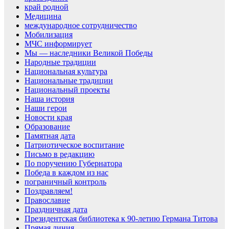
край родной
Медицина
международное сотрудничество
Мобилизация
МЧС информирует
Мы — наследники Великой Победы
Народные традиции
Национальная культура
Национальные традиции
Национальный проекты
Наша история
Наши герои
Новости края
Образование
Памятная дата
Патриотическое воспитание
Письмо в редакцию
По поручению Губернатора
Победа в каждом из нас
пограничный контроль
Поздравляем!
Православие
Праздничная дата
Президентская библиотека к 90-летию Германа Титова
Прямая линия