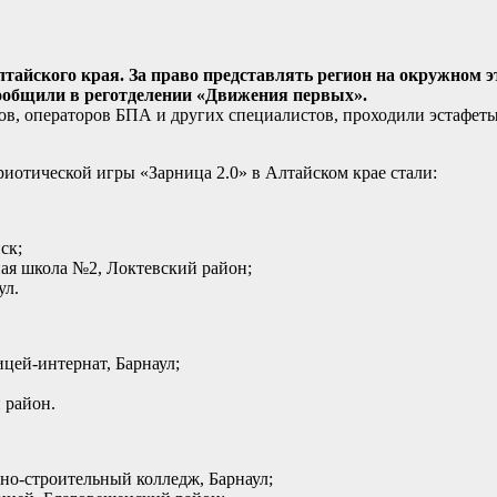
лтайского края. За право представлять регион на окружном эт
сообщили в реготделении «Движения первых».
ков, операторов БПА и других
специалистов, проходили эстафеты,
иотической игры «Зарница 2.0» в Алтайском крае стали:
ск;
ная школа №2, Локтевский район;
ул.
цей-интернат, Барнаул;
 район.
но-строительный колледж, Барнаул;