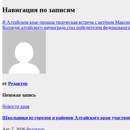
Навигация по записям
В Алтайском крае прошла творческая встреча с актёром Макс
Колледж алтайского наукограда стал победителем федерального
от
Редактор
Похожая запись
Новости края
Школьники из городов и районов Алтайского края участвов
Авг 7, 2026
Редактор