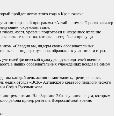
торый пройдет летом этого года в Красноярске.
 участник краевой программы «Алтай — земля Героев» кавалер
следующем, окружном этапе.
глазах, азарт, уровень подготовки и искреннее желание
оявлять те качества, которые всегда были присущи
вников. «Сегодня вы, лидеры своих образовательных
траны», — подчеркнула она, обращаясь к участникам игры.
 учителей физической культуры, руководителей военно-
работа в наших образовательных учреждениях всегда на самом
ода мы каждый день активно занимались, тренировались,
ала медик отряда «ВСК» Алтайского краевого педагогического
рии Софья Гусельникова.
 инструментами. На «Зарнице 2.0» научился вещам, которым
кого района призер регэтапа Всероссийской военно-
ru