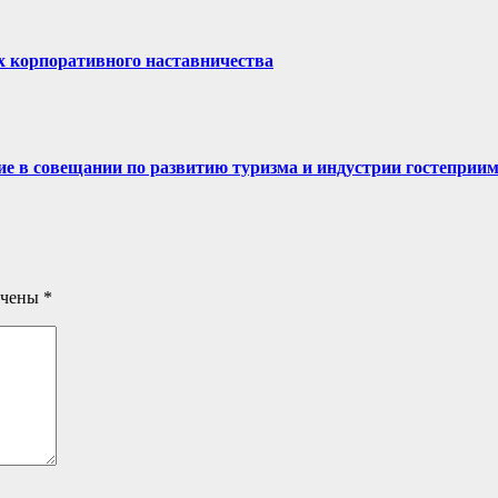
х корпоративного наставничества
ие в совещании по развитию туризма и индустрии гостеприи
ечены
*