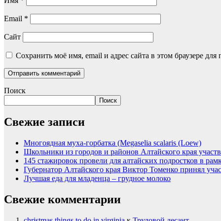
Имя
*
Email
*
Сайт
Сохранить моё имя, email и адрес сайта в этом браузере д
Поиск
Поиск
Свежие записи
Многоядная муха-горбатка (Megaselia scalaris (Loew)
Школьники из городов и районов Алтайского края участв
145 стажировок провели для алтайских подростков в рам
Губернатор Алтайского края Виктор Томенко принял уча
Лучшая еда для младенца – грудное молоко
Свежие комментарии
christmas things to do in virginia
к
Трудовой десант