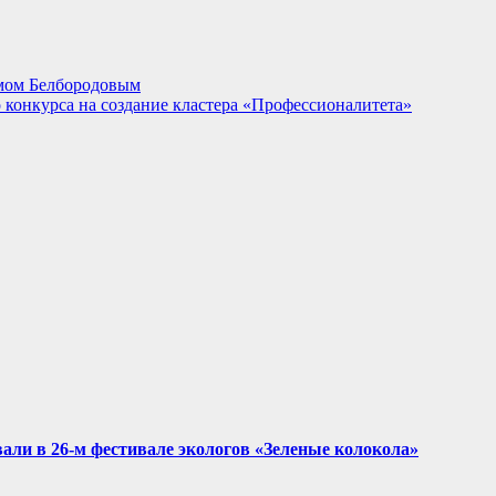
имом Белбородовым
 конкурса на создание кластера «Профессионалитета»
али в 26-м фестивале экологов «Зеленые колокола»