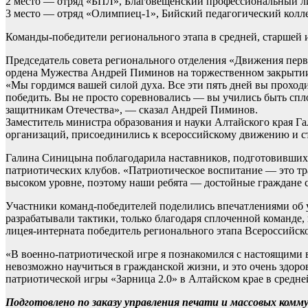
2 место — отряд «БПЛ», Благовещенский профессиональный л
3 место — отряд «Олимпиец-1», Бийский педагогический колле
Команды-победители регионального этапа в средней, старшей и
Председатель совета регионального отделения «Движения перв
ордена Мужества Андрей Пиминов на торжественном закрытии 
«Мы гордимся вашей силой духа. Все эти пять дней вы проходи
победить. Вы не просто соревновались — вы учились быть спл
защитникам Отечества», — сказал Андрей Пиминов.
Заместитель министра образования и науки Алтайского края Г
организаций, присоединились к всероссийскому движению и с
Галина Синицына поблагодарила наставников, подготовивших 
патриотических клубов. «Патриотическое воспитание — это тр
высоком уровне, поэтому наши ребята — достойные граждане 
Участники команд-победителей поделились впечатлениями об у
разрабатывали тактики, только благодаря сплоченной команде,
лицея-интерната победитель регионального этапа Всероссийск
«В военно-патриотической игре я познакомился с настоящими
невозможно научиться в гражданской жизни, и это очень здоро
патриотической игры «Зарница 2.0» в Алтайском крае в средн
Подготовлено по заказу управления печати и массовых комму