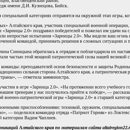
ицей, Благовещенский район;
дж имени Д.И. Кузнецова, Бийск.
 специальной категориях отправятся на окружной этап игры, ко
ых» Алтайского края, участник специальной военной операции,
«Зарницы 2.0» поздравил победителей и пожелал им удачи на 
ли непростые испытания «Зарницы 2.0». Мы видели ваш огонь в 
оченной командой, принимать решения в сложных ситуациях и пр
алина Синицына обратилась к отрядам и поблагодарила их наста
тали частью этой мощной патриотической силы нашей великой с
команды: преподавателей основ безопасности и защиты Родины,
адиционно сильная сторона Алтайского края, а патриотическая 
страны», — отметила замминистра.
частии в игре «Зарница 2.0». «На протяжении всего учебного г
 нашим тренерам у нас получилось прийти к победе», — рассказ
ой военно-патриотической игры «Зарница 2.0» в старшей катего
 военными приспособлениями: техникой, оружием, специальными
во», — поделился командир отряда «Патриот Горняк» из Локтевс
ей категории Вадим Чаплиев.
никаций Алтайского края по материалам сайта altairegion22.