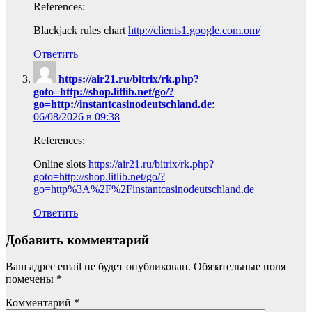
References:
Blackjack rules chart
http://clients1.google.com.om/
Ответить
https://air21.ru/bitrix/rk.php?
goto=http://shop.litlib.net/go/?
go=http://instantcasinodeutschland.de
:
06/08/2026 в 09:38
References:
Online slots
https://air21.ru/bitrix/rk.php?
goto=http://shop.litlib.net/go/?
go=http%3A%2F%2Finstantcasinodeutschland.de
Ответить
Добавить комментарий
Ваш адрес email не будет опубликован.
Обязательные поля
помечены
*
Комментарий
*