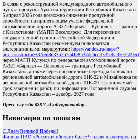
В связи с реконструкцией международного автомобильного
пункта пропуска Ауыл на территории Республики Казахстан с
5 апреля 2026 года возможно снижение пропускной
способности на прилегающем участке федеральной
автомобильной дороги А-322 «Барнаул – Рубцовск — граница
с Казахстаном» (МАПП Веселоярск). Для пересечения
государственной границы Российской Федерации и
Республики Казахстан рекомендуем пользоваться
альтернативными маршрутами:
https://yandex.ru/maps/?
um=constructor%3Aed8d335755e41e8537dc6cd3335e6a93e5509ecbd
через МАПП Кулунда по федеральной автомобильной дороге
А-321 «Барнаул — Павловск — граница с Республикой
Казахстан», а также через пограничные переходы Горняк по
региональной автомобильной дороге 01К-22 и Михайловка по
региональной автомобильной дороге 01К-09. Планируемый
срок завершения работ, по информации Пограничной службы
Республики Казахстан – декабрь 2027 года.
Пресс-служба ФКУ «Сибуправтодор»
Навигация по записям
С Днём Великой Победы!
Филиал ПАО «Россети» обновит более 9 тысяч изоляторов на