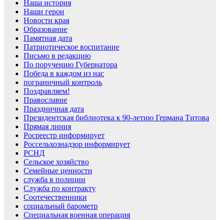
Наша история
Наши герои
Новости края
Образование
Памятная дата
Патриотическое воспитание
Письмо в редакцию
По поручению Губернатора
Победа в каждом из нас
пограничный контроль
Поздравляем!
Православие
Праздничная дата
Президентская библиотека к 90-летию Германа Титова
Прямая линия
Росреестр информирует
Россельхознадзор информирует
РСНД
Сельское хозяйство
Семейные ценности
служба в полиции
Служба по контракту
Соотечественники
социальный барометр
Специальная военная операция