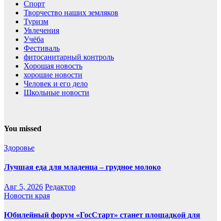
Спорт
Творчество наших земляков
Туризм
Увлечения
Учёба
Фестиваль
фитосанитарный контроль
Хорошая новость
хорошие новости
Человек и его дело
Школьные новости
You missed
Здоровье
Лучшая еда для младенца – грудное молоко
Авг 5, 2026
Редактор
Новости края
Юбилейный форум «ГосСтарт» станет площадкой для