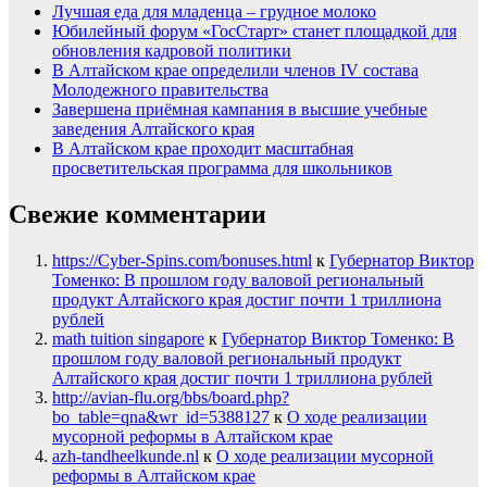
Лучшая еда для младенца – грудное молоко
Юбилейный форум «ГосСтарт» станет площадкой для
обновления кадровой политики
В Алтайском крае определили членов IV состава
Молодежного правительства
Завершена приёмная кампания в высшие учебные
заведения Алтайского края
В Алтайском крае проходит масштабная
просветительская программа для школьников
Свежие комментарии
https://Cyber-Spins.com/bonuses.html
к
Губернатор Виктор
Томенко: В прошлом году валовой региональный
продукт Алтайского края достиг почти 1 триллиона
рублей
math tuition singapore
к
Губернатор Виктор Томенко: В
прошлом году валовой региональный продукт
Алтайского края достиг почти 1 триллиона рублей
http://avian-flu.org/bbs/board.php?
bo_table=qna&wr_id=5388127
к
О ходе реализации
мусорной реформы в Алтайском крае
azh-tandheelkunde.nl
к
О ходе реализации мусорной
реформы в Алтайском крае