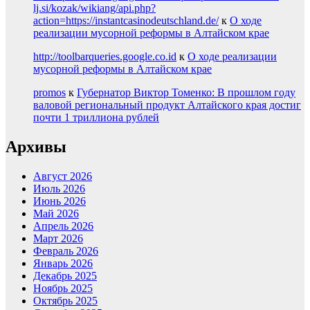
lj.si/kozak/wikiang/api.php?
action=https://instantcasinodeutschland.de/
к
О ходе
реализации мусорной реформы в Алтайском крае
http://toolbarqueries.google.co.id
к
О ходе реализации
мусорной реформы в Алтайском крае
promos
к
Губернатор Виктор Томенко: В прошлом году
валовой региональный продукт Алтайского края достиг
почти 1 триллиона рублей
Архивы
Август 2026
Июль 2026
Июнь 2026
Май 2026
Апрель 2026
Март 2026
Февраль 2026
Январь 2026
Декабрь 2025
Ноябрь 2025
Октябрь 2025