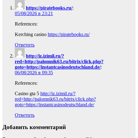
https://piratebooks.ru/
:
05/08/2026 в 23:21
References:
Kerching casino
https://piratebooks.ru/
Ответить
http://iz.izimil.ru/?
red=http://palomnik63.ru/bitrix/click.php?
goto=https://instantcasinodeutschland.de/
:
06/08/2026 в 09:35
References:
Casino gta 5
http://iz.izimil.ru/?
red=http://palomnik63.ru/bitrix/click.php?
goto=https://instantcasinodeutschland.de/
Ответить
Добавить комментарий