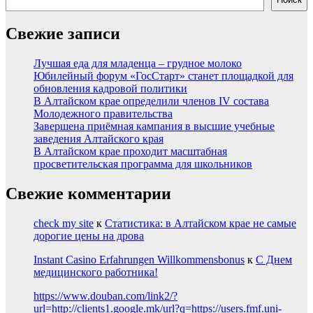
Свежие записи
Лучшая еда для младенца – грудное молоко
Юбилейный форум «ГосСтарт» станет площадкой для
обновления кадровой политики
В Алтайском крае определили членов IV состава
Молодежного правительства
Завершена приёмная кампания в высшие учебные
заведения Алтайского края
В Алтайском крае проходит масштабная
просветительская программа для школьников
Свежие комментарии
check my site
к
Статистика: в Алтайском крае не самые
дорогие цены на дрова
Instant Casino Erfahrungen Willkommensbonus
к
С Днем
медицинского работника!
https://www.douban.com/link2/?
url=http://clients1.google.mk/url?q=https://users.fmf.uni-