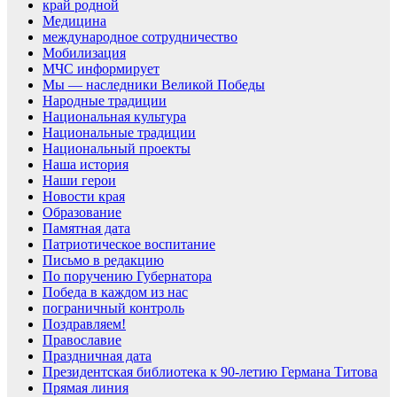
край родной
Медицина
международное сотрудничество
Мобилизация
МЧС информирует
Мы — наследники Великой Победы
Народные традиции
Национальная культура
Национальные традиции
Национальный проекты
Наша история
Наши герои
Новости края
Образование
Памятная дата
Патриотическое воспитание
Письмо в редакцию
По поручению Губернатора
Победа в каждом из нас
пограничный контроль
Поздравляем!
Православие
Праздничная дата
Президентская библиотека к 90-летию Германа Титова
Прямая линия