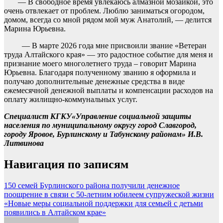
— В свободное время увлекаюсь алмазной мозаикой, это
очень отвлекает от проблем. Люблю заниматься огородом,
домом, всегда со мной рядом мой муж Анатолий, — делится
Марина Юрьевна.
— В марте 2026 года мне присвоили звание «Ветеран
труда Алтайского края» — это радостное событие для меня и
признание моего многолетнего труда – говорит Марина
Юрьевна. Благодаря полученному званию я оформила и
получаю дополнительные денежные средства в виде
ежемесячной денежной выплаты и компенсации расходов на
оплату жилищно-коммунальных услуг.
Специалист КГКУ«Управление социальной защиты
населения по муниципальному округу город Славгород,
городу Яровое, Бурлинскому и Табунскому районам» И.В.
Литвинова
Навигация по записям
150 семей Бурлинского района получили денежное
поощрение в связи с 50-летним юбилеем супружеской жизни
«Новые меры социальной поддержки для семьей с детьми
появились в Алтайском крае»