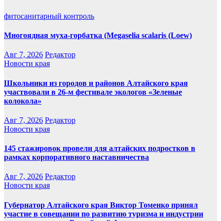
фитосанитарный контроль
Многоядная муха-горбатка (Megaselia scalaris (Loew)
Авг 7, 2026
Редактор
Новости края
Школьники из городов и районов Алтайского края
участвовали в 26-м фестивале экологов «Зеленые
колокола»
Авг 7, 2026
Редактор
Новости края
145 стажировок провели для алтайских подростков в
рамках корпоративного наставничества
Авг 7, 2026
Редактор
Новости края
Губернатор Алтайского края Виктор Томенко принял
участие в совещании по развитию туризма и индустрии