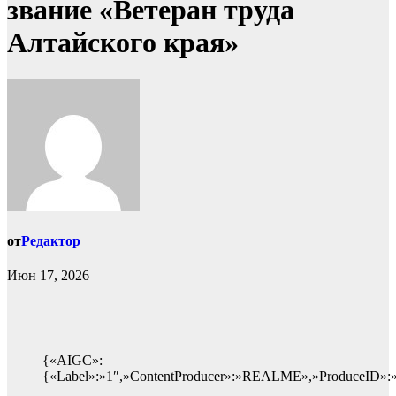
звание «Ветеран труда
Алтайского края»
от
Редактор
Июн 17, 2026
{«AIGC»:
{«Label»:»1″,»ContentProducer»:»REALME»,»ProduceID