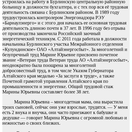
устроилась на работу в Бурлинскую центральную районную
больницу в должности бухгалтера, и с тех пор вся её трудовая
деятельность связана с Бурлинским районом. В 1989 году
трудоустроилась контролером Энергонадзора РЭУ
«Барнаулэнерго» и с этого дня началась ее основная трудовая
деятельность длиною почти в 37 лет. В 1996 году без отрыва
от производства закончила Российский заочный
энергетический техникум. С 2011 года работала в должности
начальника Бурлинского участка Межрайонного отделения
«Кулундинское» ОАО «Алтайэнергосбыт». За многолетний и
безупречный труд Марине Юрьевне присвоено почетное
звание «Ветеран труда Ветеран труда АО «Алтайэнергосбыт»,
неоднократно была поощрена за многолетний
добросовестный труд, в том числе Указом Губернатора
Алтайского края медалью «За заслуги в труде», а также
Почетной грамотой управления Алтайского края по
промышленности и энергетике. Общий трудовой стаж
Марины Юрьевны составляет более 38 лет.
Марина Юрьевна – многодетная мама, она вырастила
троих сыновей, сейчас они уже взрослые, трудятся. — У меня
есть 2 внука и внучка, они часто приезжают к бабушке и
дедушке — говорит Марина Юрьевна с огромной любовью и
нежностью о своих близких.